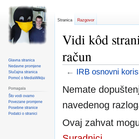
Stranica
Razgovor
Vidi kôd stran
račun
Glavna stranica
Nedavne promjene
←
IRB osnovni koris
Slučajna stranica
Pomoć o MediaWikiju
Prijeđi
Prijeđi
Nemate dopuštenje
Pomagala
na
na
Što vodi ovamo
navigaciju
pretraživanje
Povezane promjene
navedenog razlog
Posebne stranice
Podatci o stranici
Ovaj zahvat mogu 
Suradnici
.