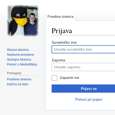
Posebna stranica
Prijava
Prijeđi
Prijeđi
Suradničko ime
na
na
Glavna stranica
navigaciju
pretraživanje
Nedavne promjene
Slučajna stranica
Zaporka
Pomoć o MediaWikiju
Pomagala
Zapamti me
Posebne stranice
Inačica za ispis
Prijavi se
Pomoć pri prijavi