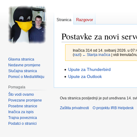
Stranica
Razgovor
Postavke za novi serv
Inačica 314 od 14. svibanj 2026. u 07:
(
razl
)
← Starija inačica
| vidi trenutačnu
Glavna stranica
Nedavne promjene
Prijeđi
Prijeđi
Upute za Thunderbird
Slučajna stranica
na
na
Upute za Outlook
Pomoć o MediaWikiju
navigaciju
pretraživanje
Pomagala
Što vodi ovamo
Ova stranica posljednji je put uređivana 14. sv
Povezane promjene
Posebne stranice
Zaštita privatnosti
O projektu IRB Helpdesk
Inačica za ispis
Trajna poveznica
Podatci o stranici