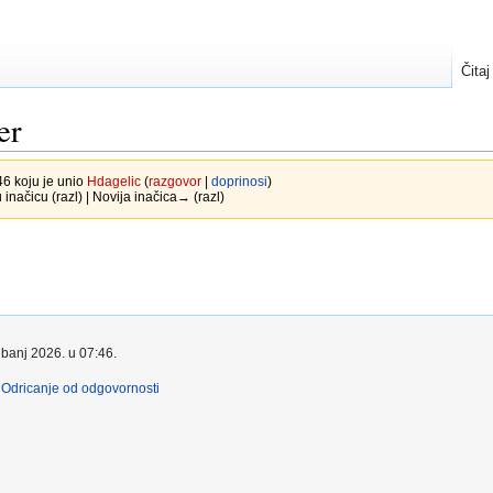
Čitaj
er
46 koju je unio
Hdagelic
(
razgovor
|
doprinosi
)
 inačicu (razl) | Novija inačica→ (razl)
ibanj 2026. u 07:46.
Odricanje od odgovornosti