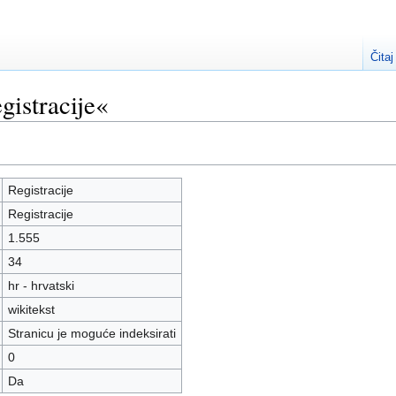
Čitaj
gistracije«
Registracije
Registracije
1.555
34
hr - hrvatski
wikitekst
Stranicu je moguće indeksirati
0
Da