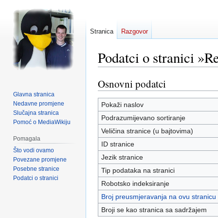
Stranica
Razgovor
Podatci o stranici »Re
Osnovni podatci
Prijeđi
Prijeđi
na
na
Glavna stranica
navigaciju
pretraživanje
Nedavne promjene
Pokaži naslov
Slučajna stranica
Podrazumijevano sortiranje
Pomoć o MediaWikiju
Veličina stranice (u bajtovima)
Pomagala
ID stranice
Što vodi ovamo
Jezik stranice
Povezane promjene
Posebne stranice
Tip podataka na stranici
Podatci o stranici
Robotsko indeksiranje
Broj preusmjeravanja na ovu stranicu
Broji se kao stranica sa sadržajem