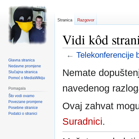
Stranica
Razgovor
Vidi kôd stran
←
Telekonferencije b
Glavna stranica
Nedavne promjene
Prijeđi
Prijeđi
Nemate dopuštenje
Slučajna stranica
na
na
Pomoć o MediaWikiju
navigaciju
pretraživanje
navedenog razlog
Pomagala
Što vodi ovamo
Povezane promjene
Ovaj zahvat mogu 
Posebne stranice
Podatci o stranici
Suradnici
.