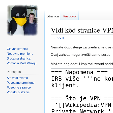
Stranica
Razgovor
Vidi kôd stranice V
←
VPN
Prijeđi
Prijeđi
Nemate dopuštenje za uređivanje ove s
Glavna stranica
na
na
Nedavne promjene
Ovaj zahvat mogu izvršiti samo suradni
navigaciju
pretraživanje
Slučajna stranica
Pomoć o MediaWikiju
Možete pogledati i kopirati izvorni sadr
Pomagala
Što vodi ovamo
Povezane promjene
Posebne stranice
Podatci o stranici