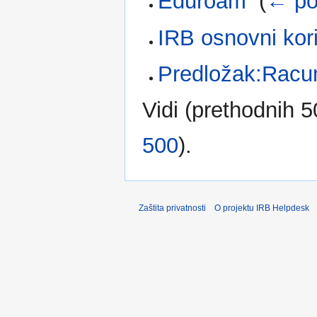
Eduroam
‎
(
← po
IRB osnovni kori
Predložak:Racu
Vidi (
prethodnih 5
500
).
Zaštita privatnosti
O projektu IRB Helpdesk