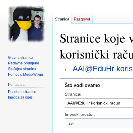
Stranica
Razgovor
Stranice koj
korisnički rač
Glavna stranica
Nedavne promjene
←
AAI@EduHr korisn
Slučajna stranica
Pomoć o MediaWikiju
Prijeđi
Prijeđi
Pomagala
Što vodi ovamo
na
na
Posebne stranice
Stranica:
navigaciju
pretraživanje
Inačica za ispis
Imenski prostor:
svi