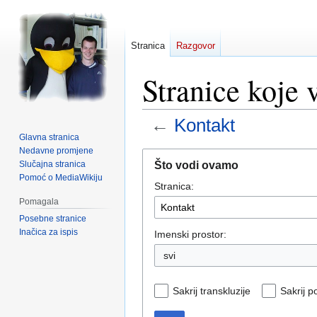
Stranica
Razgovor
Stranice koje
←
Kontakt
Glavna stranica
Nedavne promjene
Prijeđi
Prijeđi
Što vodi ovamo
Slučajna stranica
na
na
Pomoć o MediaWikiju
Stranica:
navigaciju
pretraživanje
Pomagala
Posebne stranice
Inačica za ispis
Imenski prostor:
svi
Sakrij transkluzije
Sakrij p