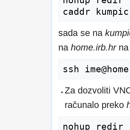
sada se na
kumpic
na
home.irb.hr
na 
Za dozvoliti VNC
računalo preko
nohup redir 