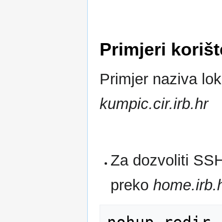
Primjeri koriš
Primjer naziva lo
kumpic.cir.irb.hr
Za dozvoliti SSH
preko
home.irb.
nohup redir 