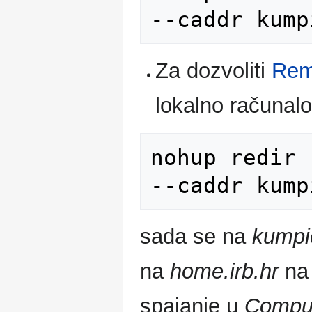
Za dozvoliti
Rem
lokalno računal
nohup redir 
sada se na
kumpic
na
home.irb.hr
na 
spajanje u
Compu