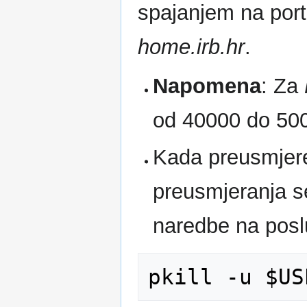
spajanjem na por
home.irb.hr
.
Napomena
: Za
od 40000 do 5000
Kada preusmjere
preusmjeranja se
naredbe na posl