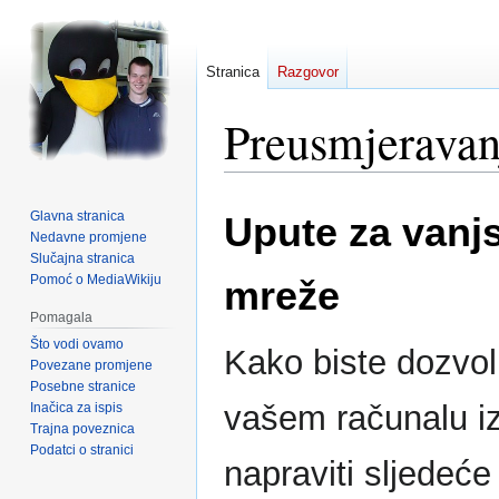
Stranica
Razgovor
Preusmjeravan
Prijeđi
Prijeđi
Glavna stranica
Upute za vanjs
na
na
Nedavne promjene
navigaciju
pretraživanje
Slučajna stranica
Pomoć o MediaWikiju
mreže
Pomagala
Što vodi ovamo
Kako biste dozvol
Povezane promjene
Posebne stranice
vašem računalu iz
Inačica za ispis
Trajna poveznica
Podatci o stranici
napraviti sljedeće