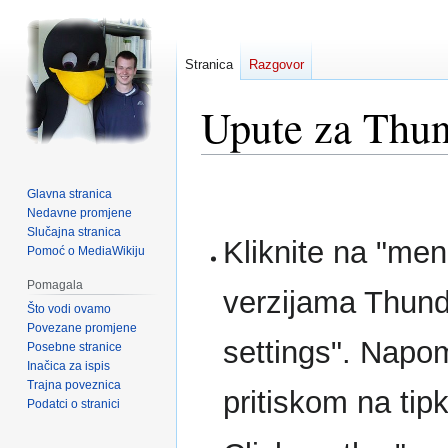
Stranica
Razgovor
Upute za Thun
Prijeđi
Prijeđi
Glavna stranica
na
na
Nedavne promjene
navigaciju
pretraživanje
Slučajna stranica
Kliknite na "menu
Pomoć o MediaWikiju
Pomagala
verzijama Thunde
Što vodi ovamo
Povezane promjene
settings". Napom
Posebne stranice
Inačica za ispis
Trajna poveznica
pritiskom na tipk
Podatci o stranici