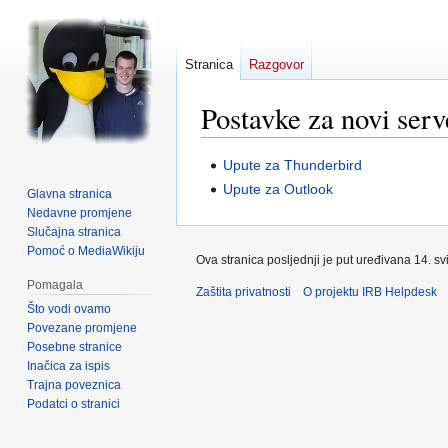
Stranica
Razgovor
Postavke za novi serv
Prijeđi
Prijeđi
Upute za Thunderbird
na
na
Upute za Outlook
Glavna stranica
navigaciju
pretraživanje
Nedavne promjene
Slučajna stranica
Pomoć o MediaWikiju
Ova stranica posljednji je put uređivana 14. sv
Pomagala
Zaštita privatnosti
O projektu IRB Helpdesk
Što vodi ovamo
Povezane promjene
Posebne stranice
Inačica za ispis
Trajna poveznica
Podatci o stranici